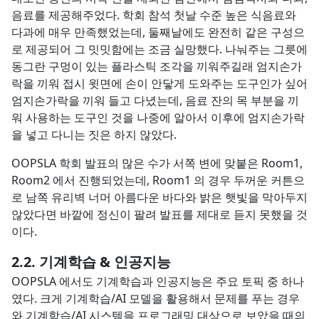
음료를 제공해주었다. 학회 참석 첫날 수준 높은 식음료와
다과에 매우 만족했었는데, 둘째날에도 완전히 같은 구성으
로 제공되어 그 밋밋함에는 조금 실망했다. 나눠주는 그릇에
동그란 구멍이 있는 플라스틱 조각을 끼워주길래 엄지손가
락을 끼워 접시 윗면에 손이 안닿게 도와주는 도구인가 싶어
엄지손가락을 끼워 들고 다녔는데, 음료 잔의 목 부분을 끼
워 사용하는 도구인 것을 나중에 알아서 이후에 엄지손가락
을 넣고 다니는 짓은 하지 않았다.
OOPSLA 학회 발표의 많은 수가 서쪽 변에 맞붙은 Room1,
Room2 에서 진행되었는데, Room1 의 경우 두꺼운 커튼으
로 남쪽 유리벽 너머 아름다운 바다와 밝은 햇빛을 막아두지
않았다면 바깥에 정신이 팔려 발표를 제대로 듣지 못했을 것
이다.
기계학습 & 인공지능
OOPSLA 에서도 기계학습과 인공지능은 주요 토픽 중 하나
였다. 크게 기계학습/AI 모델을 활용해서 문제를 푸는 경우
와 기계학습/AI 시스템을 프로그래밍 대상으로 보았을 때의